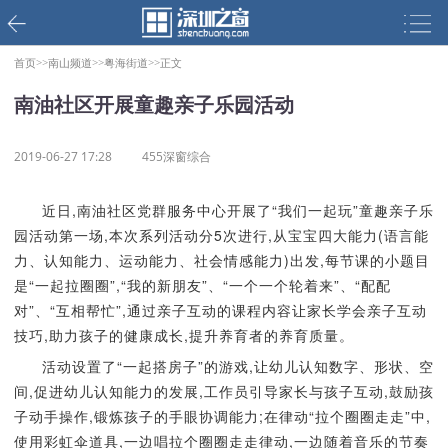
首页>>
南山频道>>
粤海街道>>
正文
南油社区开展童趣亲子乐园活动
2019-06-27 17:28
455深窗综合
近日,南油社区党群服务中心开展了“我们一起玩”童趣亲子乐
园活动第一场,本次系列活动分5次进行,从宝宝四大能力(语言能
力、认知能力、运动能力、社会情感能力)出发,每节课的小题目
是“一起拉圈圈”,“我的新朋友”、“一个一个轮着来”、“配配
对”、“互相帮忙”,通过亲子互动的课程内容让家长学会亲子互动
技巧,助力孩子的健康成长,提升养育者的养育质量。
活动设置了“一起搭房子”的游戏,让幼儿认知数字、形状、空
间,促进幼儿认知能力的发展,工作员引导家长与孩子互动,鼓励孩
子动手操作,锻炼孩子的手眼协调能力;在律动“拉个圈圈走走”中,
使用彩虹伞道具,一边唱拉个圈圈走走律动,一边随着音乐的节奏