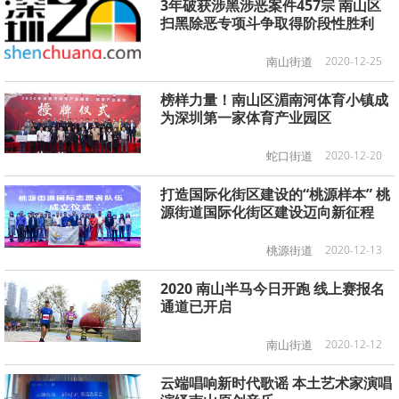
3年破获涉黑涉恶案件457宗 南山区
扫黑除恶专项斗争取得阶段性胜利
南山街道
2020-12-25
榜样力量！南山区湄南河体育小镇成
为深圳第一家体育产业园区
蛇口街道
2020-12-20
打造国际化街区建设的“桃源样本” 桃
源街道国际化街区建设迈向新征程
桃源街道
2020-12-13
2020 南山半马今日开跑 线上赛报名
通道已开启
南山街道
2020-12-12
云端唱响新时代歌谣 本土艺术家演唱